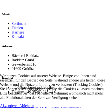
Menü
Sortiment
Filialen
Karriere
Kontakt
Adresse
Bäckerei Raddatz
Raddatz GmbH
Gewerbering 10
01609 Gröditz
Wir nutzen Cookies auf unserer Website. Einige von ihnen sind
Kontakt
essenziell für den Betrieb der Seite, während andere uns helfen, diese
Website und die Nutzererfahrung zu verbessern (Tracking Cookies).
info@baeckerei-raddatz.de
Sie können selbst entscheiden, ob Sie die Cookies zulassen möchten.
Telefon: +49 35263 / 45 44 0
Bitte beachten Sie, dass bei einer Ablehnung womöglich nicht mehr
alle Funktionalitäten der Seite zur Verfügung stehen.
Akzeptieren
Ablehnen