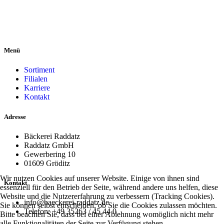
Menü
Sortiment
Filialen
Karriere
Kontakt
Adresse
Bäckerei Raddatz
Raddatz GmbH
Gewerbering 10
01609 Gröditz
Wir nutzen Cookies auf unserer Website. Einige von ihnen sind
Kontakt
essenziell für den Betrieb der Seite, während andere uns helfen, diese
Website und die Nutzererfahrung zu verbessern (Tracking Cookies).
info@baeckerei-raddatz.de
Sie können selbst entscheiden, ob Sie die Cookies zulassen möchten.
Telefon: +49 35263 / 45 44 0
Bitte beachten Sie, dass bei einer Ablehnung womöglich nicht mehr
alle Funktionalitäten der Seite zur Verfügung stehen.