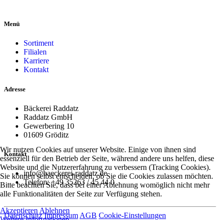
Menü
Sortiment
Filialen
Karriere
Kontakt
Adresse
Bäckerei Raddatz
Raddatz GmbH
Gewerbering 10
01609 Gröditz
Wir nutzen Cookies auf unserer Website. Einige von ihnen sind
Kontakt
essenziell für den Betrieb der Seite, während andere uns helfen, diese
Website und die Nutzererfahrung zu verbessern (Tracking Cookies).
info@baeckerei-raddatz.de
Sie können selbst entscheiden, ob Sie die Cookies zulassen möchten.
Telefon: +49 35263 / 45 44 0
Bitte beachten Sie, dass bei einer Ablehnung womöglich nicht mehr
alle Funktionalitäten der Seite zur Verfügung stehen.
Akzeptieren
Ablehnen
Datenschutz
Impressum
AGB
Cookie-Einstellungen
Weitere Informationen